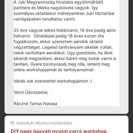
A Juki Magyarország hivatalos együttműködő
partnere és Márka nagykövete vagyok. Így
személyes oktatáskor műhelyemben Juki háztartási
varrógépeken tanulhatsz varrni.
35 éve vagyok lelkes hobbivarró, 16 éve pedig aktív
foltvarró. Oktatással pedig 18 éves korom óta
foglalkozom, ekkor szereztem aerobik oktatói
végzettséget. Legelső tanítványaim siketek voltak,
nekik tanítottam aerobikot. Úgy gondolom, ha őket
sikerült megtanítani, akkor bárkit meg tudok varrni is
tanítani. Gyere bizonyosodj meg róla, ismerd meg
online workshopjaimat és tanfolyamaimat.
Várlak sok szeretettel workshopjaimon :)
Varró Üdvözlettel,
Ráczné Tamus Natasa
IDŐKORLÁT NÉLKÜLI HOZZÁFÉRÉS
DIY nagy húsvéti nyuszi varró workshop