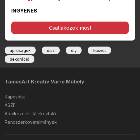
INGYENES
Csatlakozok most
apróságok
dísz
diy
húsvét
dekoráció
TamusArt Kreatív Varró Műhely
Kapcsolat
ÁSZF
Adatkezelési tájékoztató
Rendszerkövetelmények