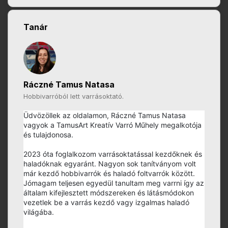
Tanár
Ráczné Tamus Natasa
Hobbivarróból lett varrásoktató.
Üdvözöllek az oldalamon, Ráczné Tamus Natasa
vagyok a TamusArt Kreatív Varró Műhely megalkotója
és tulajdonosa.
2023 óta foglalkozom varrásoktatással kezdőknek és
haladóknak egyaránt. Nagyon sok tanítványom volt
már kezdő hobbivarrók és haladó foltvarrók között.
Jómagam teljesen egyedül tanultam meg varrni így az
általam kifejlesztett módszereken és látásmódokon
vezetlek be a varrás kezdő vagy izgalmas haladó
világába.