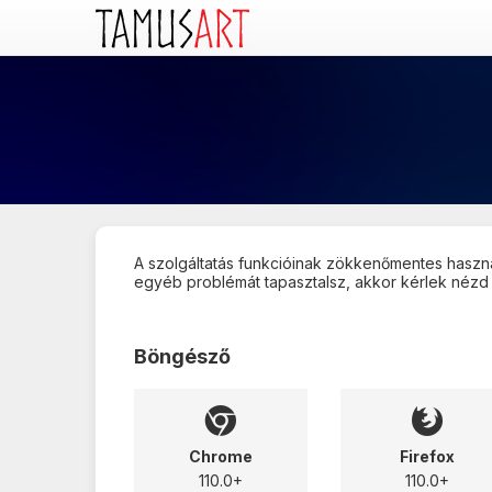
A szolgáltatás funkcióinak zökkenőmentes haszn
egyéb problémát tapasztalsz, akkor kérlek nézd 
Böngésző
Chrome
Firefox
110.0+
110.0+