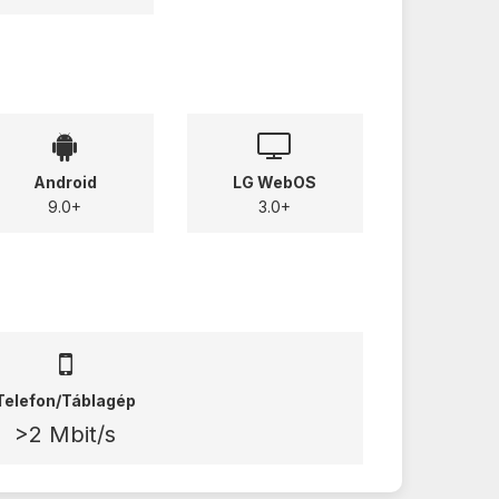
Android
LG WebOS
9.0+
3.0+
Telefon/Táblagép
>2 Mbit/s