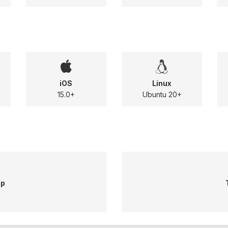
iOS
Linux
15.0+
Ubuntu 20+
op