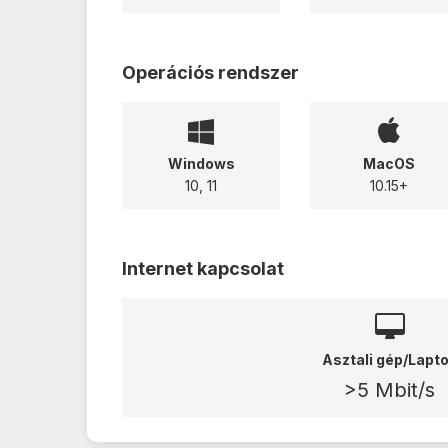
Operációs rendszer
Windows
MacOS
10, 11
10.15+
Internet kapcsolat
Asztali gép/Lapt
>5 Mbit/s