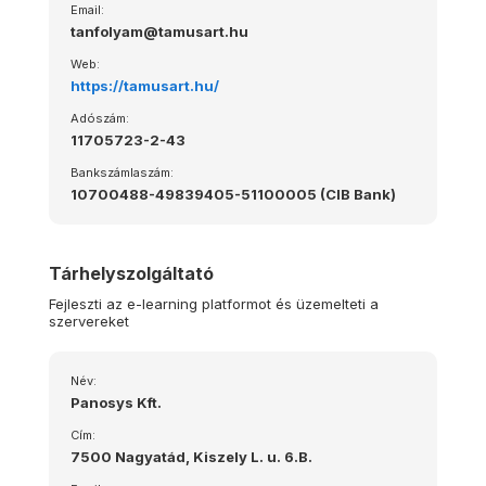
Email:
tanfolyam@tamusart.hu
Web:
https://tamusart.hu/
Adószám:
11705723-2-43
Bankszámlaszám:
10700488-49839405-51100005 (CIB Bank)
Tárhelyszolgáltató
Fejleszti az e-learning platformot és üzemelteti a
szervereket
Név:
Panosys Kft.
Cím:
7500 Nagyatád, Kiszely L. u. 6.B.