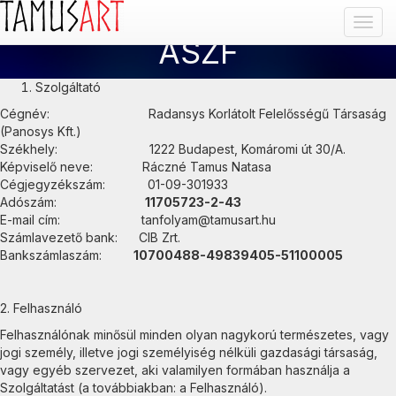
Ugrás a fő tartalomra
Ugrás a főmenüre
Ugrás a láblécre
Togg
ÁSZF
navig
Szolgáltató
Cégnév: Radansys Korlátolt Felelősségű Társaság
(Panosys Kft.)
Székhely: 1222 Budapest, Komáromi út 30/A.
Képviselő neve: Ráczné Tamus Natasa
Cégjegyzékszám: 01-09-301933
Adószám:
11705723-2-43
E-mail cím: tanfolyam@tamusart.hu
Számlavezető bank: CIB Zrt.
Bankszámlaszám:
10700488-49839405-51100005
2. Felhasználó
Felhasználónak minősül minden olyan nagykorú természetes, vagy
jogi személy, illetve jogi személyiség nélküli gazdasági társaság,
vagy egyéb szervezet, aki valamilyen formában használja a
Szolgáltatást (a továbbiakban: a Felhasználó).