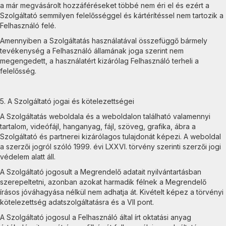
a már megvásárolt hozzáféréseket többé nem éri el és ezért a
Szolgáltató semmilyen felelősséggel és kártérítéssel nem tartozik a
Felhasználó felé.
Amennyiben a Szolgáltatás használatával összefüggő bármely
tevékenység a Felhasználó államának joga szerint nem
megengedett, a használatért kizárólag Felhasználó terheli a
felelősség.
5. A Szolgáltató jogai és kötelezettségei
A Szolgáltatás weboldala és a weboldalon található valamennyi
tartalom, videófájl, hanganyag, fájl, szöveg, grafika, ábra a
Szolgáltató és partnerei kizárólagos tulajdonát képezi. A weboldal
a szerzői jogról szóló 1999. évi LXXVI. törvény szerinti szerzői jogi
védelem alatt áll.
A Szolgáltató jogosult a Megrendelő adatait nyilvántartásban
szerepeltetni, azonban azokat harmadik félnek a Megrendelő
írásos jóváhagyása nélkül nem adhatja át. Kivételt képez a törvényi
kötelezettség adatszolgáltatásra és a VII pont.
A Szolgáltató jogosul a Felhasználó által írt oktatási anyag