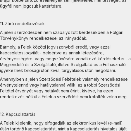
Major körbe tartozó események sem jelentenek mentességet, az
ügyfél nem jogosult kártérítésre.
11. Záró rendelkezések
A jelen szerződésben nem szabályozott kérdésekben a Polgári
Törvénykönyv rendelkezései az irányadóak.
Bármely, a Felek közötti jogviszonyból eredő, vagy azzal
kapcsolatos jogvitát - beleértve az annak létezésére,
érvényességére, vagy megszűnésére vonatkozó kérdéseket is - a
Megrendelő és a Szolgáltató, illetve Szolgáltató és a Felhasználó
igyekeznek bírósági úton kívül, tárgyalásos úton megoldani.
Amennyiben a jelen Szerződési Feltételek valamely rendelkezése
érvénytelenné vagy hatálytalanná válik, az a többi Szerződési
Feltétel érvényét vagy hatályát nem érinti, kivéve, ha ezen
rendelkezés nélkül a Felek a szerződést nem kötötték volna meg.
12. Kapcsolattartás
A Felek kijelenik, hogy elfogadják az elektronikus levél (e-mail)
útján történő kapcsolattartást, mint a kapcsolattartás hivatalos útját.