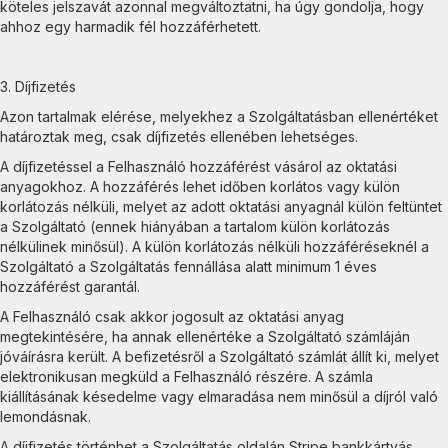
köteles jelszavát azonnal megváltoztatni, ha úgy gondolja, hogy
ahhoz egy harmadik fél hozzáférhetett.
3. Díjfizetés
Azon tartalmak elérése, melyekhez a Szolgáltatásban ellenértéket
határoztak meg, csak díjfizetés ellenében lehetséges.
A díjfizetéssel a Felhasználó hozzáférést vásárol az oktatási
anyagokhoz. A hozzáférés lehet időben korlátos vagy külön
korlátozás nélküli, melyet az adott oktatási anyagnál külön feltüntet
a Szolgáltató (ennek hiányában a tartalom külön korlátozás
nélkülinek minősül). A külön korlátozás nélküli hozzáféréseknél a
Szolgáltató a Szolgáltatás fennállása alatt minimum 1 éves
hozzáférést garantál.
A Felhasználó csak akkor jogosult az oktatási anyag
megtekintésére, ha annak ellenértéke a Szolgáltató számláján
jóváírásra került. A befizetésről a Szolgáltató számlát állít ki, melyet
elektronikusan megküld a Felhasználó részére. A számla
kiállításának késedelme vagy elmaradása nem minősül a díjról való
lemondásnak.
A díjfizetés történhet a Szolgáltatás oldalán Stripe bankkártyás