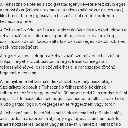
A Felhasználó köteles a szolgáltatás igénybevételéhez szükséges
azonosítókat (különös tekintettel a felhasználó névre és jelszóra)
titokban tartani. A jogosulatlan használatból eredő károkért a
Felhasználó felel.
A Felhasználó felel az általa a regisztrációkor és a későbbiekben a
felhasználói profil oldalán megadott adatokért (név, profilkép,
számlázási adatok, kapcsolattartáshoz szükséges adatok, stb.) és
azok hitelességéért.
A regisztrációval létrejön a Felhasználó személyes felhasználói
fiókja, melyet a továbbiakban a regisztrációkor megadott
felhasználónévvel és jelszóval érhet el a rendszerbe történő
bejelentkezés után.
Amennyiben a felhasználói fiókot több személy használja, a
Szolgáltató jogosult a Felhasználó felhasználói fiókjának
felfüggesztésére vagy törlésére. 30 napon belül 3, a rendszer által
regisztrált felhasználói fiók megosztás esetén a felhasználói fiókot
a Szolgáltató jogosult véglegesen felfüggeszteni vagy törölni.
A Felhasználónak haladéktalanul tájékoztatnia kell a Szolgáltatót,
amint tudomást szerez arról, hogy egy jogosulatlan harmadik fél
ismeri hozzáférési adatait vagy jelszavait. Emellett a Felhasználó