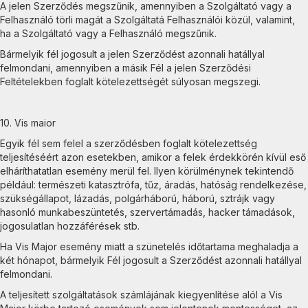
A jelen Szerződés megszűnik, amennyiben a Szolgáltató vagy a
Felhasználó törli magát a Szolgáltatá Felhasználói közül, valamint,
ha a Szolgáltató vagy a Felhasználó megszűnik.
Bármelyik fél jogosult a jelen Szerződést azonnali hatállyal
felmondani, amennyiben a másik Fél a jelen Szerződési
Feltételekben foglalt kötelezettségét súlyosan megszegi.
10. Vis maior
Egyik fél sem felel a szerződésben foglalt kötelezettség
teljesítéséért azon esetekben, amikor a felek érdekkörén kívül eső
elháríthatatlan esemény merül fel. Ilyen körülménynek tekintendő
például: természeti katasztrófa, tűz, áradás, hatóság rendelkezése,
szükségállapot, lázadás, polgárháború, háború, sztrájk vagy
hasonló munkabeszüntetés, szervertámadás, hacker támadások,
jogosulatlan hozzáférések stb.
Ha Vis Major esemény miatt a szünetelés időtartama meghaladja a
két hónapot, bármelyik Fél jogosult a Szerződést azonnali hatállyal
felmondani.
A teljesített szolgáltatások számlájának kiegyenlítése alól a Vis