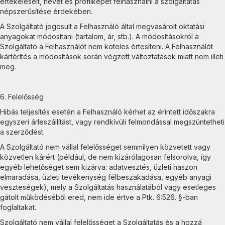
értékeléseit, nevét és profilképét felhasználni a szolgáltatás
népszerűsítése érdekében.
A Szolgáltató jogosult a Felhasználó által megvásárolt oktatási
anyagokat módosítani (tartalom, ár, stb.). A módosításokról a
Szolgáltató a Felhasználót nem köteles értesíteni. A Felhasználót
kártérítés a módosítások során végzett változtatások miatt nem illeti
meg.
6. Felelősség
Hibás teljesítés esetén a Felhasználó kérhet az érintett időszakra
egyszeri árleszállítást, vagy rendkívüli felmondással megszüntetheti
a szerződést.
A Szolgáltató nem vállal felelősséget semmilyen közvetett vagy
közvetlen kárért (például, de nem kizárólagosan felsorolva, így
egyéb lehetőséget sem kizárva: adatvesztés, üzleti haszon
elmaradása, üzleti tevékenység félbeszakadása, egyéb anyagi
veszteségek), mely a Szolgáltatás használatából vagy esetleges
gátolt működéséből ered, nem ide értve a Ptk. 6:526. §-ban
foglaltakat.
Szolgáltató nem vállal felelősséget a Szolgáltatás és a hozzá