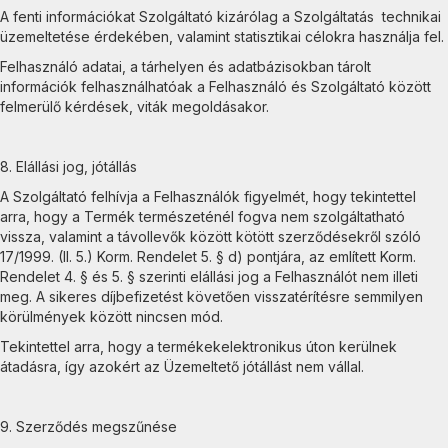
A fenti információkat Szolgáltató kizárólag a Szolgáltatás technikai
üzemeltetése érdekében, valamint statisztikai célokra használja fel.
Felhasználó adatai, a tárhelyen és adatbázisokban tárolt
információk felhasználhatóak a Felhasználó és Szolgáltató között
felmerülő kérdések, viták megoldásakor.
8. Elállási jog, jótállás
A Szolgáltató felhívja a Felhasználók figyelmét, hogy tekintettel
arra, hogy a Termék természeténél fogva nem szolgáltatható
vissza, valamint a távollevők között kötött szerződésekről szóló
17/1999. (II. 5.) Korm. Rendelet 5. § d) pontjára, az említett Korm.
Rendelet 4. § és 5. § szerinti elállási jog a Felhasználót nem illeti
meg. A sikeres díjbefizetést követően visszatérítésre semmilyen
körülmények között nincsen mód.
Tekintettel arra, hogy a termékekelektronikus úton kerülnek
átadásra, így azokért az Üzemeltető jótállást nem vállal.
9. Szerződés megszűnése