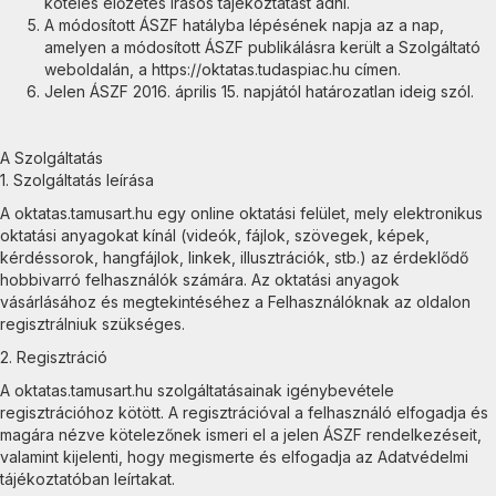
köteles előzetes írásos tájékoztatást adni.
A módosított ÁSZF hatályba lépésének napja az a nap,
amelyen a módosított ÁSZF publikálásra került a Szolgáltató
weboldalán, a https://oktatas.tudaspiac.hu címen.
Jelen ÁSZF 2016. április 15. napjától határozatlan ideig szól.
A Szolgáltatás
1. Szolgáltatás leírása
A oktatas.tamusart.hu egy online oktatási felület, mely elektronikus
oktatási anyagokat kínál (videók, fájlok, szövegek, képek,
kérdéssorok, hangfájlok, linkek, illusztrációk, stb.) az érdeklődő
hobbivarró felhasználók számára. Az oktatási anyagok
vásárlásához és megtekintéséhez a Felhasználóknak az oldalon
regisztrálniuk szükséges.
2. Regisztráció
A oktatas.tamusart.hu szolgáltatásainak igénybevétele
regisztrációhoz kötött. A regisztrációval a felhasználó elfogadja és
magára nézve kötelezőnek ismeri el a jelen ÁSZF rendelkezéseit,
valamint kijelenti, hogy megismerte és elfogadja az Adatvédelmi
tájékoztatóban leírtakat.