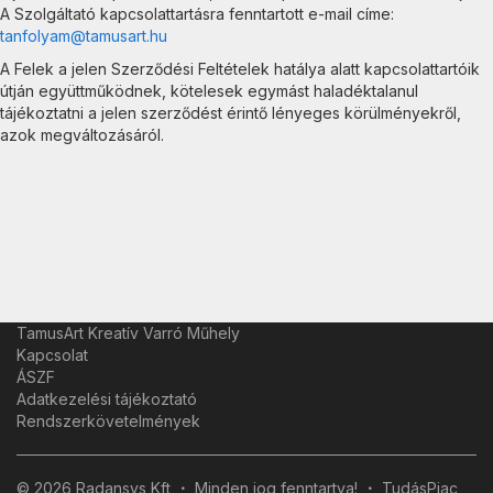
A Szolgáltató kapcsolattartásra fenntartott e-mail címe:
tanfolyam@tamusart.hu
A Felek a jelen Szerződési Feltételek hatálya alatt kapcsolattartóik
útján együttműködnek, kötelesek egymást haladéktalanul
tájékoztatni a jelen szerződést érintő lényeges körülményekről,
azok megváltozásáról.
TamusArt Kreatív Varró Műhely
Kapcsolat
ÁSZF
Adatkezelési tájékoztató
Rendszerkövetelmények
© 2026 Radansys Kft
Minden jog fenntartva!
TudásPiac