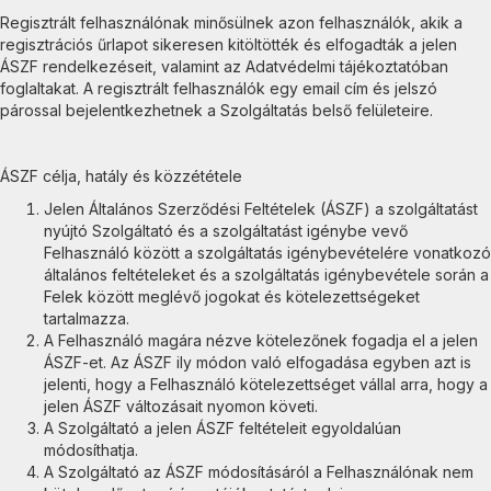
Regisztrált felhasználónak minősülnek azon felhasználók, akik a
regisztrációs űrlapot sikeresen kitöltötték és elfogadták a jelen
ÁSZF rendelkezéseit, valamint az Adatvédelmi tájékoztatóban
foglaltakat. A regisztrált felhasználók egy email cím és jelszó
párossal bejelentkezhetnek a Szolgáltatás belső felületeire.
ÁSZF célja, hatály és közzététele
Jelen Általános Szerződési Feltételek (ÁSZF) a szolgáltatást
nyújtó Szolgáltató és a szolgáltatást igénybe vevő
Felhasználó között a szolgáltatás igénybevételére vonatkozó
általános feltételeket és a szolgáltatás igénybevétele során a
Felek között meglévő jogokat és kötelezettségeket
tartalmazza.
A Felhasználó magára nézve kötelezőnek fogadja el a jelen
ÁSZF-et. Az ÁSZF ily módon való elfogadása egyben azt is
jelenti, hogy a Felhasználó kötelezettséget vállal arra, hogy a
jelen ÁSZF változásait nyomon követi.
A Szolgáltató a jelen ÁSZF feltételeit egyoldalúan
módosíthatja.
A Szolgáltató az ÁSZF módosításáról a Felhasználónak nem