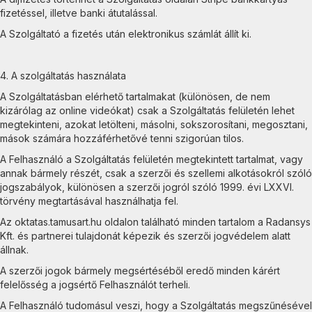
fizetéssel, illetve banki átutalással.
A Szolgáltató a fizetés után elektronikus számlát állít ki.
4. A szolgáltatás használata
A Szolgáltatásban elérhető tartalmakat (különösen, de nem
kizárólag az online videókat) csak a Szolgáltatás felületén lehet
megtekinteni, azokat letölteni, másolni, sokszorosítani, megosztani,
mások számára hozzáférhetővé tenni szigorúan tilos.
A Felhasználó a Szolgáltatás felületén megtekintett tartalmat, vagy
annak bármely részét, csak a szerzői és szellemi alkotásokról szóló
jogszabályok, különösen a szerzői jogról szóló 1999. évi LXXVI.
törvény megtartásával használhatja fel.
Az oktatas.tamusart.hu oldalon található minden tartalom a Radansys
Kft. és partnerei tulajdonát képezik és szerzői jogvédelem alatt
állnak.
A szerzői jogok bármely megsértéséből eredő minden kárért
felelősség a jogsértő Felhasználót terheli.
A Felhasználó tudomásul veszi, hogy a Szolgáltatás megszűnésével