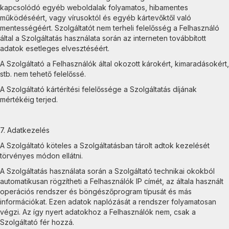
kapcsolódó egyéb weboldalak folyamatos, hibamentes
működéséért, vagy vírusoktól és egyéb kártevőktől való
mentességéért. Szolgáltatót nem terheli felelősség a Felhasználó
által a Szolgáltatás használata során az interneten továbbított
adatok esetleges elvesztéséért.
A Szolgáltató a Felhasználók által okozott károkért, kimaradásokért,
stb. nem tehető felelőssé.
A Szolgáltató kártérítési felelőssége a Szolgáltatás díjának
mértékéig terjed.
7. Adatkezelés
A Szolgáltató köteles a Szolgáltatásban tárolt adtok kezelését
törvényes módon ellátni.
A Szolgáltatás használata során a Szolgáltató technikai okokból
automatikusan rögzítheti a Felhasználók IP címét, az általa használt
operációs rendszer és böngészőprogram típusát és más
információkat. Ezen adatok naplózását a rendszer folyamatosan
végzi. Az így nyert adatokhoz a Felhasználók nem, csak a
Szolgáltató fér hozzá.