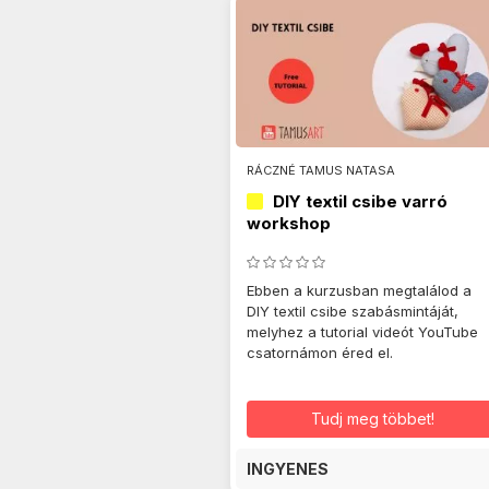
RÁCZNÉ TAMUS NATASA
DIY textil csibe varró
workshop
Ebben a kurzusban megtalálod a
DIY textil csibe szabásmintáját,
melyhez a tutorial videót YouTube
csatornámon éred el.
Tudj meg többet!
INGYENES