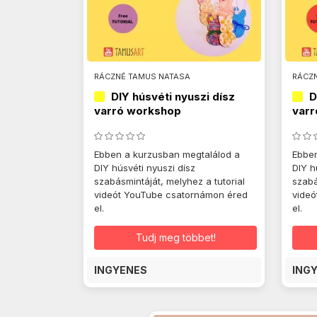
RÁCZNÉ TAMUS NATASA
RÁCZ
DIY húsvéti nyuszi dísz
D
varró workshop
varr
Ebben a kurzusban megtalálod a
Ebben
DIY húsvéti nyuszi dísz
DIY h
szabásmintáját, melyhez a tutorial
szabá
videót YouTube csatornámon éred
videó
el.
el.
Tudj meg többet!
INGYENES
ING