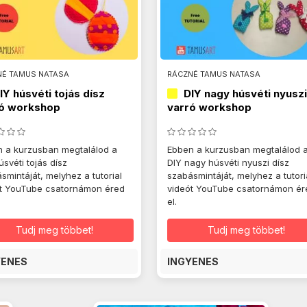
NÉ TAMUS NATASA
RÁCZNÉ TAMUS NATASA
IY húsvéti tojás dísz
DIY nagy húsvéti nyusz
ó workshop
varró workshop
 a kurzusban megtalálod a
Ebben a kurzusban megtalálod 
úsvéti tojás dísz
DIY nagy húsvéti nyuszi dísz
smintáját, melyhez a tutorial
szabásmintáját, melyhez a tutori
t YouTube csatornámon éred
videót YouTube csatornámon ér
el.
Tudj meg többet!
Tudj meg többet!
YENES
INGYENES