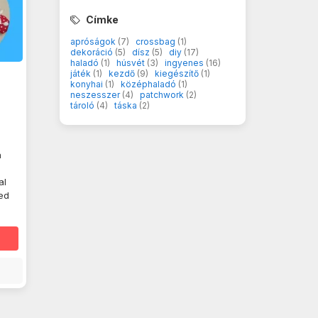
Címke
apróságok
(7)
crossbag
(1)
dekoráció
(5)
dísz
(5)
diy
(17)
haladó
(1)
húsvét
(3)
ingyenes
(16)
játék
(1)
kezdő
(9)
kiegészítő
(1)
konyhai
(1)
középhaladó
(1)
neszesszer
(4)
patchwork
(2)
i
tároló
(4)
táska
(2)
a
al
ed