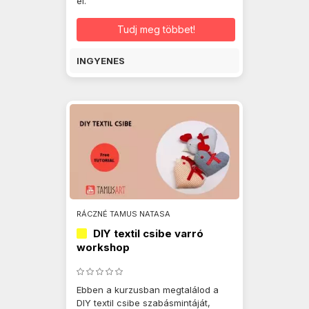
el.
Tudj meg többet!
INGYENES
RÁCZNÉ TAMUS NATASA
DIY textil csibe varró
workshop
Ebben a kurzusban megtalálod a
DIY textil csibe szabásmintáját,