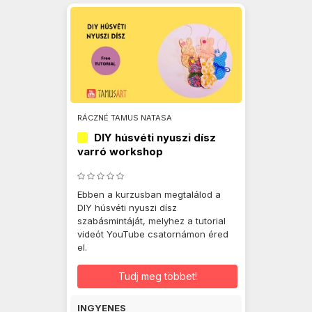
RÁCZNÉ TAMUS NATASA
DIY húsvéti nyuszi dísz
varró workshop
Ebben a kurzusban megtalálod a
DIY húsvéti nyuszi dísz
szabásmintáját, melyhez a tutorial
videót YouTube csatornámon éred
el.
Tudj meg többet!
INGYENES