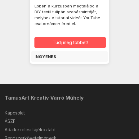
Ebben a kurzusban megtalálod a
DIY textil tulipán szabásmintáját,
melyhez a tutorial videót YouTube
csatornámon éred el.
Tudj meg többet!
INGYENES
TamusArt Kreatív Varró Műhely
Kapcsolat
ÁSZF
Adatkezelési tájékoztató
Rendszerkövetelmények