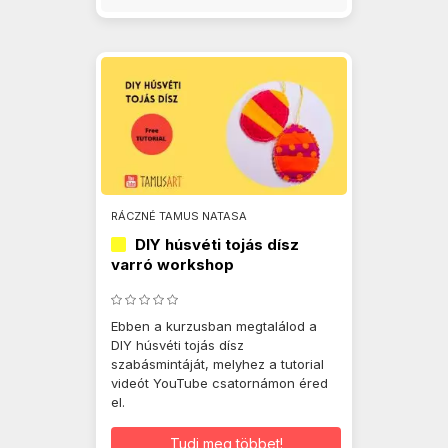
RÁCZNÉ TAMUS NATASA
DIY húsvéti tojás dísz
varró workshop
Ebben a kurzusban megtalálod a
DIY húsvéti tojás dísz
szabásmintáját, melyhez a tutorial
videót YouTube csatornámon éred
el.
Tudj meg többet!