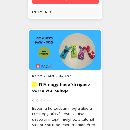
INGYENES
RÁCZNÉ TAMUS NATASA
DIY nagy húsvéti nyuszi
varró workshop
Ebben a kurzusban megtalálod a
DIY nagy húsvéti nyuszi dísz
szabásmintáját, melyhez a tutorial
videót YouTube csatornámon éred