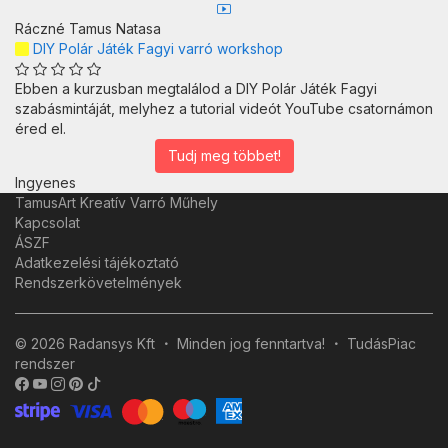
Ráczné Tamus Natasa
DIY Polár Játék Fagyi varró workshop
Ebben a kurzusban megtalálod a DIY Polár Játék Fagyi
szabásmintáját, melyhez a tutorial videót YouTube csatornámon
éred el.
Tudj meg többet!
Ingyenes
TamusArt Kreatív Varró Műhely
Kapcsolat
ÁSZF
Adatkezelési tájékoztató
Rendszerkövetelmények
© 2026 Radansys Kft
Minden jog fenntartva!
TudásPiac
rendszer