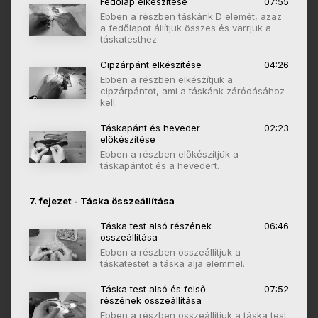
Fedőlap elkészítése
07:55
Ebben a részben táskánk D elemét, azaz
a fedőlapot állítjuk összes és varrjuk a
táskatesthez.
Cipzárpánt elkészítése
04:26
Ebben a részben elkészítjük a
cipzárpántot, ami a táskánk záródásához
kell.
Táskapánt és heveder
02:23
előkészítése
Ebben a részben előkészítjük a
táskapántot és a hevedert.
7. fejezet - Táska összeállítása
Táska test alsó részének
06:46
összeállítása
Ebben a részben összeállítjuk a
táskatestet a táska alja elemmel.
Táska test alsó és felső
07:52
részének összeállítása
Ebben a részben összeállítjuk a táska test