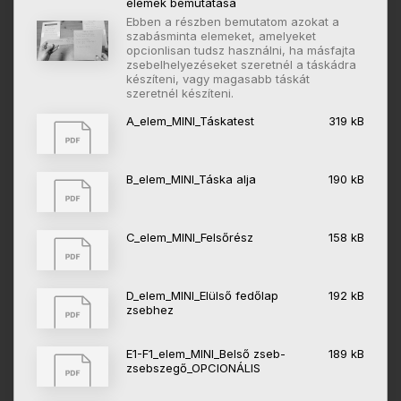
elemek bemutatása
Ebben a részben bemutatom azokat a
szabásminta elemeket, amelyeket
opcionlisan tudsz használni, ha másfajta
zsebelhelyezéseket szeretnél a táskádra
készíteni, vagy magasabb táskát
szeretnél készíteni.
A_elem_MINI_Táskatest
319 kB
B_elem_MINI_Táska alja
190 kB
C_elem_MINI_Felsőrész
158 kB
D_elem_MINI_Elülső fedőlap
192 kB
zsebhez
E1-F1_elem_MINI_Belső zseb-
189 kB
zsebszegő_OPCIONÁLIS