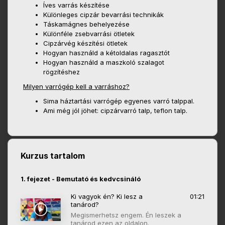
Íves varrás készítése
Különleges cipzár bevarrási technikák
Táskamágnes behelyezése
Különféle zsebvarrási ötletek
Cipzárvég készítési ötletek
Hogyan használd a kétoldalas ragasztót
Hogyan használd a maszkoló szalagot
rögzítéshez
Milyen varrógép kell a varráshoz?
Sima háztartási varrógép egyenes varró talppal.
Ami még jól jöhet: cipzárvarró talp, teflon talp.
Kurzus tartalom
1. fejezet - Bemutató és kedvcsináló
Ki vagyok én? Ki lesz a
01:21
tanárod?
Megismerhetsz engem. Én leszek a
tanárod ezen az oldalon.