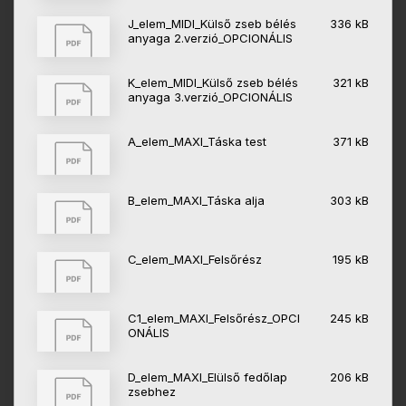
J_elem_MIDI_Külső zseb bélés
336 kB
anyaga 2.verzió_OPCIONÁLIS
K_elem_MIDI_Külső zseb bélés
321 kB
anyaga 3.verzió_OPCIONÁLIS
A_elem_MAXI_Táska test
371 kB
B_elem_MAXI_Táska alja
303 kB
C_elem_MAXI_Felsőrész
195 kB
C1_elem_MAXI_Felsőrész_OPCI
245 kB
ONÁLIS
D_elem_MAXI_Elülső fedőlap
206 kB
zsebhez