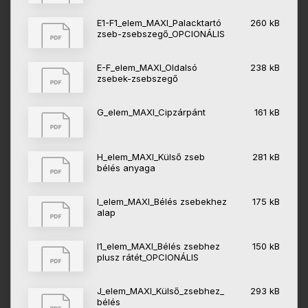
E1-F1_elem_MAXI_Palacktartó
260 kB
zseb-zsebszegő_OPCIONÁLIS
E-F_elem_MAXI_Oldalsó
238 kB
zsebek-zsebszegő
G_elem_MAXI_Cipzárpánt
161 kB
H_elem_MAXI_Külső zseb
281 kB
bélés anyaga
I_elem_MAXI_Bélés zsebekhez
175 kB
alap
I1_elem_MAXI_Bélés zsebhez
150 kB
plusz rátét_OPCIONÁLIS
J_elem_MAXI_Külső_zsebhez_
293 kB
bélés