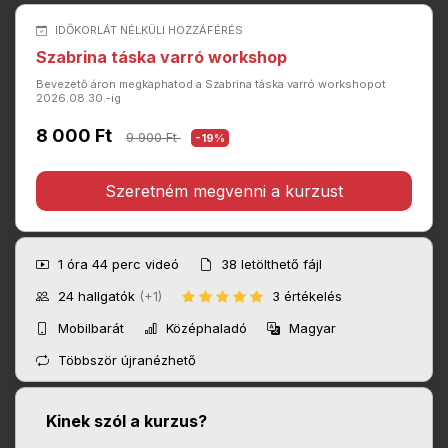
IDŐKORLÁT NÉLKÜLI HOZZÁFÉRÉS
Szabrina táska varró workshop
Bevezető áron megkaphatod a Szabrina táska varró workshopot
2026.08.30.-ig
8 000 Ft
9 900 Ft
-19%
Szeretném megvenni a kurzust
1 óra 44 perc
videó
38
letölthető fájl
24
hallgatók
(+1)
3 értékelés
Mobilbarát
Középhaladó
Magyar
Többször újranézhető
Kinek szól a kurzus?