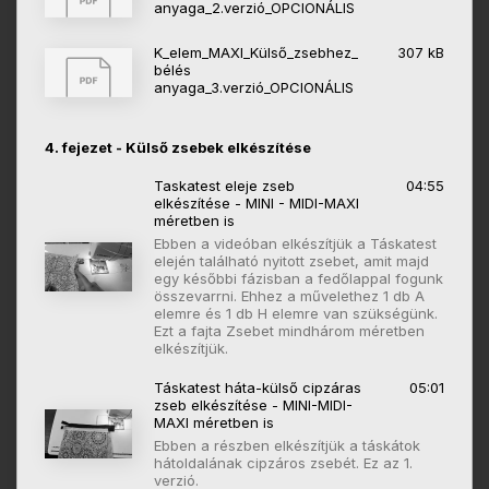
anyaga_2.verzió_OPCIONÁLIS
K_elem_MAXI_Külső_zsebhez_
307 kB
bélés
anyaga_3.verzió_OPCIONÁLIS
4. fejezet - Külső zsebek elkészítése
Taskatest eleje zseb
04:55
elkészítése - MINI - MIDI-MAXI
méretben is
Ebben a videóban elkészítjük a Táskatest
elején található nyitott zsebet, amit majd
egy későbbi fázisban a fedőlappal fogunk
összevarrni. Ehhez a művelethez 1 db A
elemre és 1 db H elemre van szükségünk.
Ezt a fajta Zsebet mindhárom méretben
elkészítjük.
Táskatest háta-külső cipzáras
05:01
zseb elkészítése - MINI-MIDI-
MAXI méretben is
Ebben a részben elkészítjük a táskátok
hátoldalának cipzáros zsebét. Ez az 1.
verzió.