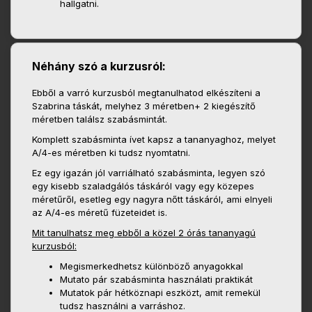
hallgatni.
Néhány szó a kurzusról:
Ebből a varró kurzusból megtanulhatod elkészíteni a
Szabrina táskát, melyhez 3 méretben+ 2 kiegészítő
méretben találsz szabásmintát.
Komplett szabásminta ívet kapsz a tananyaghoz, melyet
A/4-es méretben ki tudsz nyomtatni.
Ez egy igazán jól varriálható szabásminta, legyen szó
egy kisebb szaladgálós táskáról vagy egy közepes
méretűről, esetleg egy nagyra nőtt táskáról, ami elnyeli
az A/4-es méretű füzeteidet is.
Mit tanulhatsz meg ebből a közel 2 órás tananyagú
kurzusból:
Megismerkedhetsz különböző anyagokkal
Mutato pár szabásminta használati praktikát
Mutatok pár hétköznapi eszközt, amit remekül
tudsz használni a varráshoz.