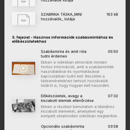
hozzávalók listája
SZABRINA TÁSKA_MINI
163 kB
hozzávalók_ listája
3. fejezet - Hasznos információk szabásmintához és
előkészületekhez
Szabásminta és amit róla
05:50
tudni érdemes
Ebben a videóban elmondok minden
fontos információt, amit a szabásminták
használatával és nyomtatásával
kapcsolatban tudni kell. Beszélek a
táskaméretekhez tartozó hozzávalók
listáról is, hogy hogyan kell használni.
Előkèszületek, avagy a
07:32
kiszabott elemek ellenőrzése
Ebben a részben bemutatom a táskához
kiszabott elemeket, amelyeket egy
kompett oktatóvideó videóban megtanítok.
Opcionális szabásminta
03:58