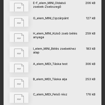
E-F_elem_MINI_Oldalsó
206 kB
zsebek-Zsebszegő
G_elem_MINI_Cipzárpánt
127 kB
H_elem_MINI_Külső zseb bélés
259 kB
anyaga
I_elem_MINI_Bélés zsebekhez
183 kB
alap
A_elem_MIDI_Táska test
306 kB
B_elem_MIDI_Táska alja
253 kB
C_elem_MIDI_Felső rész
176 kB