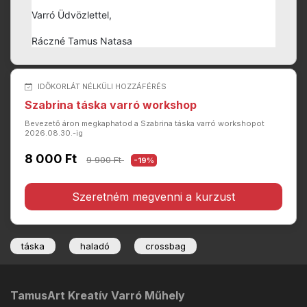
Varró Üdvözlettel,
Ráczné Tamus Natasa
IDŐKORLÁT NÉLKÜLI HOZZÁFÉRÉS
Szabrina táska varró workshop
Bevezető áron megkaphatod a Szabrina táska varró workshopot
2026.08.30.-ig
8 000 Ft
9 900 Ft
-19%
Szeretném megvenni a kurzust
táska
haladó
crossbag
TamusArt Kreatív Varró Műhely