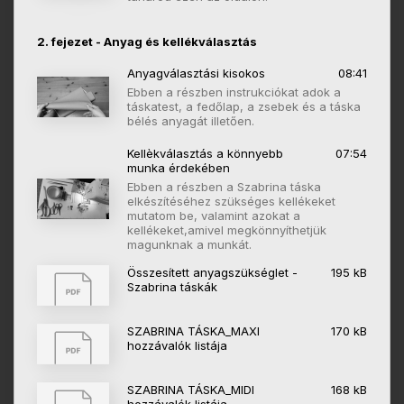
2. fejezet - Anyag és kellékválasztás
Anyagválasztási kisokos
08:41
Ebben a részben instrukciókat adok a
táskatest, a fedőlap, a zsebek és a táska
bélés anyagát illetően.
Kellèkválasztás a könnyebb
07:54
munka érdekében
Ebben a részben a Szabrina táska
elkészítéséhez szükséges kellékeket
mutatom be, valamint azokat a
kellékeket,amivel megkönnyíthetjük
magunknak a munkát.
Összesített anyagszükséglet -
195 kB
Szabrina táskák
SZABRINA TÁSKA_MAXI
170 kB
hozzávalók listája
SZABRINA TÁSKA_MIDI
168 kB