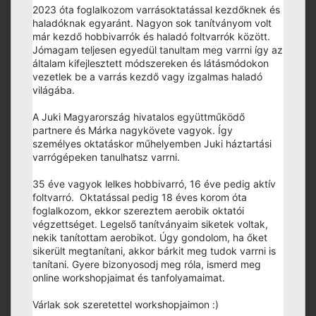
2023 óta foglalkozom varrásoktatással kezdőknek és
haladóknak egyaránt. Nagyon sok tanítványom volt
már kezdő hobbivarrók és haladó foltvarrók között.
Jómagam teljesen egyedül tanultam meg varrni így az
általam kifejlesztett módszereken és látásmódokon
vezetlek be a varrás kezdő vagy izgalmas haladó
világába.
A Juki Magyarország hivatalos együttműködő
partnere és Márka nagykövete vagyok. Így
személyes oktatáskor műhelyemben Juki háztartási
varrógépeken tanulhatsz varrni.
35 éve vagyok lelkes hobbivarró, 16 éve pedig aktív
foltvarró. Oktatással pedig 18 éves korom óta
foglalkozom, ekkor szereztem aerobik oktatói
végzettséget. Legelső tanítványaim siketek voltak,
nekik tanítottam aerobikot. Úgy gondolom, ha őket
sikerült megtanítani, akkor bárkit meg tudok varrni is
tanítani. Gyere bizonyosodj meg róla, ismerd meg
online workshopjaimat és tanfolyamaimat.
Várlak sok szeretettel workshopjaimon :)