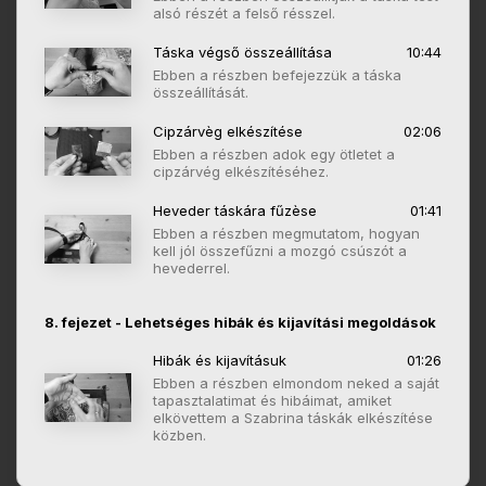
alsó részét a felső résszel.
Táska végső összeállítása
10:44
Ebben a részben befejezzük a táska
összeállítását.
Cipzárvèg elkészítése
02:06
Ebben a részben adok egy ötletet a
cipzárvég elkészítéséhez.
Heveder táskára fűzèse
01:41
Ebben a részben megmutatom, hogyan
kell jól összefűzni a mozgó csúszót a
hevederrel.
8. fejezet - Lehetséges hibák és kijavítási megoldások
Hibák és kijavításuk
01:26
Ebben a részben elmondom neked a saját
tapasztalatimat és hibáimat, amiket
elkövettem a Szabrina táskák elkészítése
közben.