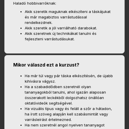
Haladó hobbivarróknak:
Akik szeretik maguknak elkészíteni a táskájukat
és már magabiztos varrástudással
rendelkezdnek.
Akik szeretik a jól varriálható darabokat.
Akik szeretnek új technikákat tanulni és
fejleszteni varrástudásukat.
Mikor válaszd ezt a kurzust?
Ha már túl vagy pár táska elkészítésén, de újabb
kihívásra vágysz.
Ha a szabadidődben szeretnél olyan
tananyagokból tanulni, ahol igazán alaposan
összerakott leckékből dolgozhatsz önállóan
oktatóvideók segítségével.
Ha vizuális típus vagy és feláll a szőr a hátadon,
ha írott szöveg alapján kell szabásmintát vagy
varrásleírást értelmezned.
Ha nem szeretnél angol nyelven tananyagot