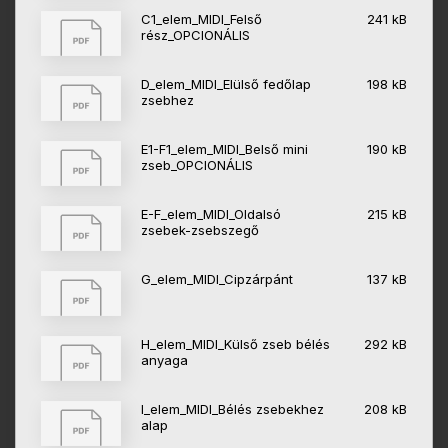
C1_elem_MIDI_Felső
241 kB
rész_OPCIONÁLIS
D_elem_MIDI_Elülső fedőlap
198 kB
zsebhez
E1-F1_elem_MIDI_Belső mini
190 kB
zseb_OPCIONÁLIS
E-F_elem_MIDI_Oldalsó
215 kB
zsebek-zsebszegő
G_elem_MIDI_Cipzárpánt
137 kB
H_elem_MIDI_Külső zseb bélés
292 kB
anyaga
I_elem_MIDI_Bélés zsebekhez
208 kB
alap