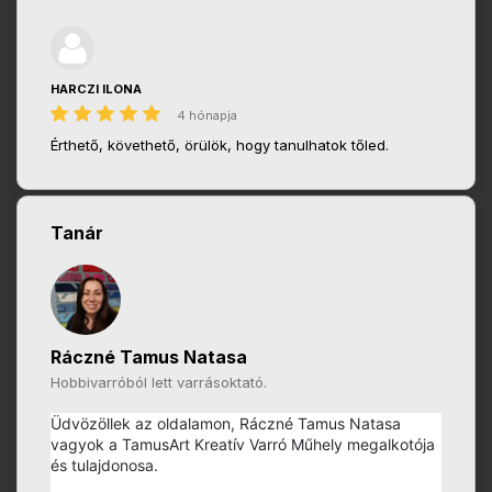
HARCZI ILONA
4 hónapja
Érthető, követhető, örülök, hogy tanulhatok tőled.
Tanár
Ráczné Tamus Natasa
Hobbivarróból lett varrásoktató.
Üdvözöllek az oldalamon, Ráczné Tamus Natasa
vagyok a TamusArt Kreatív Varró Műhely megalkotója
és tulajdonosa.