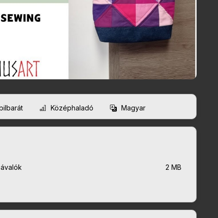
ilbarát
Középhaladó
Magyar
závalók
2 MB