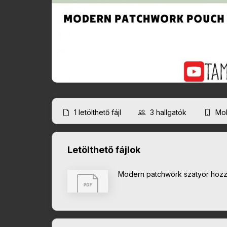
1
letölthető fájl
3
hallgatók
Mob
Letölthető fájlok
Modern patchwork szatyor hoz