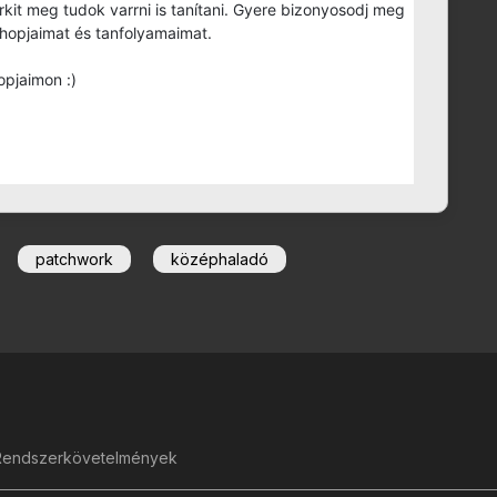
árkit meg tudok varrni is tanítani. Gyere bizonyosodj meg
shopjaimat és tanfolyamaimat.
opjaimon :)
patchwork
középhaladó
Rendszerkövetelmények