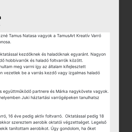
a
.
czné Tamus Natasa vagyok a TamusArt Kreatív Varró
onosa.
oktatással kezdőknek és haladóknak egyaránt. Nagyon
ő hobbivarrók és haladó foltvarrók között.
ltam meg varrni így az általam kifejlesztett
 vezetlek be a varrás kezdő vagy izgalmas haladó
os együttműködő partnere és Márka nagykövete vagyok.
helyemben Juki háztartási varrógépeken tanulhatsz
ró, 16 éve pedig aktív foltvarró. Oktatással pedig 18
ekkor szereztem aerobik oktatói végzettséget. Legelső
nekik tanítottam aerobikot. Úgy gondolom, ha őket