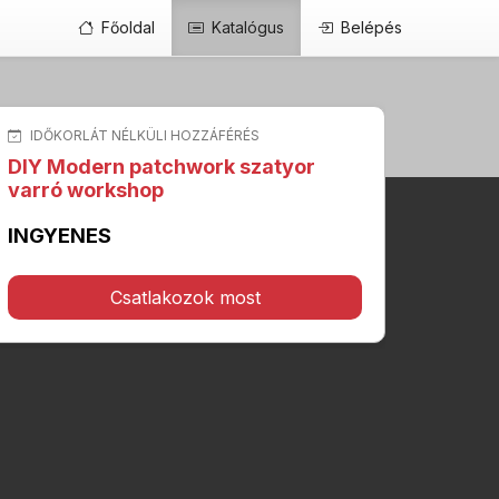
Főoldal
Katalógus
Belépés
IDŐKORLÁT NÉLKÜLI HOZZÁFÉRÉS
DIY Modern patchwork szatyor
varró workshop
INGYENES
Csatlakozok most