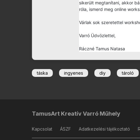
sikerült megtanítani, akkor b
róla, ismerd meg online work
Várlak sok szeretettel worksh
Varró Üdvözlettel,
Ráczné Tamus Natasa
táska
ingyenes
diy
tároló
TamusArt Kreatív Varró Műhely
Kapcsolat
ÁSZF
Adatkezelési tájékoztató