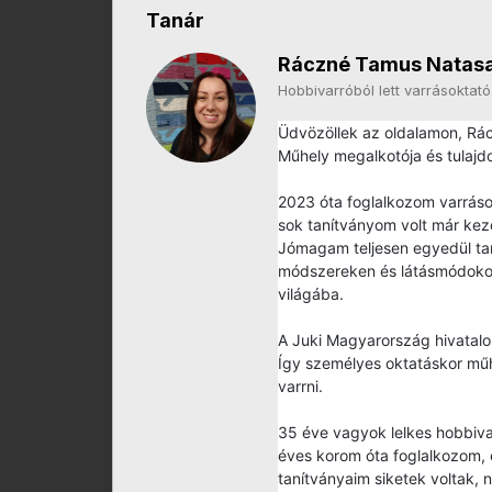
Tanár
Ráczné Tamus Natas
Hobbivarróból lett varrásoktató
Üdvözöllek az oldalamon, Rá
Műhely megalkotója és tulajd
2023 óta foglalkozom varrás
sok tanítványom volt már kezd
Jómagam teljesen egyedül tanu
módszereken és látásmódokon
világába.
A Juki Magyarország hivatal
Így személyes oktatáskor mű
varrni.
35 éve vagyok lelkes hobbivar
éves korom óta foglalkozom, 
tanítványaim siketek voltak, 